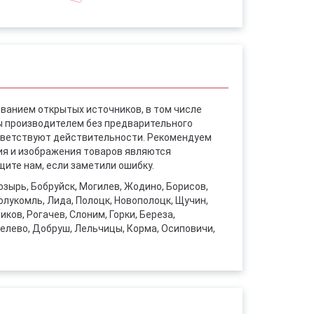
ованием открытых источников, в том числе
ы производителем без предварительного
ответствуют действительности. Рекомендуем
ния и изображения товаров являются
ите нам, если заметили ошибку.
Мозырь, Бобруйск, Могилев, Жодино, Борисов,
волукомль, Лида, Полоцк, Новополоцк, Щучин,
ков, Рогачев, Слоним, Горки, Береза,
шелево, Добруш, Лельчицы, Корма, Осиповичи,