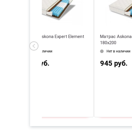
Матрас Askona Expert Element
Матрас Askon
90х200
180х200
Нет в наличии
Нет в налич
517 руб.
639 руб