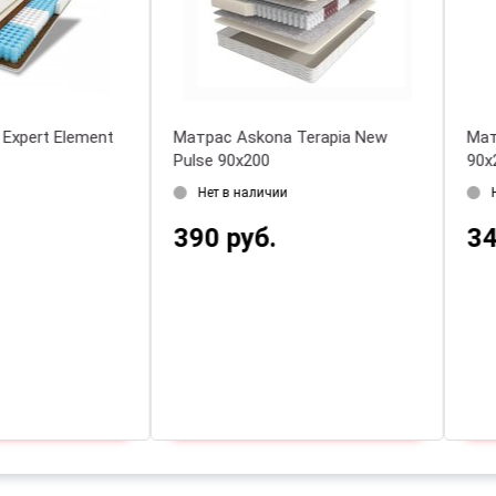
a Expert Effect
Матрас Askona Expert Etalon
М
120х200
1
ии
Нет в наличии
.
606 руб.