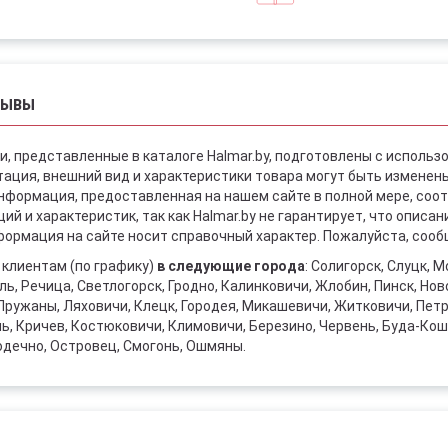
ЗЫВЫ
и, представленные в каталоге Halmar.by, подготовлены с использ
ация, внешний вид и характеристики товара могут быть изменен
информация, предоставленная на нашем сайте в полной мере, со
й и характеристик, так как Halmar.by не гарантирует, что описа
ормация на сайте носит справочный характер. Пожалуйста, сообщ
клиентам (по графику)
в следующие города
: Солигорск, Слуцк, 
ль, Речица, Светлогорск, Гродно, Калинковичи, Жлобин, Пинск, Но
Пружаны, Ляховичи, Клецк, Городея, Микашевичи, Житковичи, Петри
ль, Кричев, Костюковичи, Климовичи, Березино, Червень, Буда-Ко
одечно, Островец, Смогонь, Ошмяны.