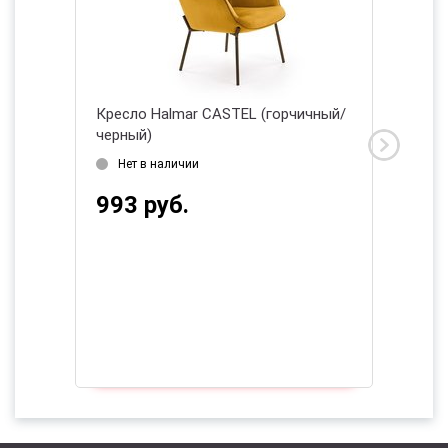
ица/
Кресло Halmar CASTEL (горчичный/
Кресло
черный)
Дата 
Нет в наличии
2 76
993 руб.