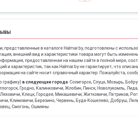
ЗЫВЫ
и, представленные в каталоге Halmar.by, подготовлены с использ
ация, внешний вид и характеристики товара могут быть изменен
информация, предоставленная на нашем сайте в полной мере, со
й и характеристик, так как Halmar.by не гарантирует, что описа
ормация на сайте носит справочный характер. Пожалуйста, сообщ
о графику)
в следующие города
: Солигорск, Слуцк, Мозырь, Бобр
тлогорск, Гродно, Калинковичи, Жлобин, Пинск, Новолукомль, Лида
Ляховичи, Клецк, Городея, Микашевичи, Житковичи, Петриков, Рога
вичи, Климовичи, Березино, Червень, Буда-Кошелево, Добруш, Лел
овец, Смогонь, Ошмяны.