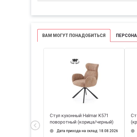
ВАМ МОГУТ ПОНАДОБИТЬСЯ
ПЕРСОН
 Halmar K516
Стул кухонный Halmar K571
Ст
вый)
поворотный (корица/черный)
(к
на склад: 18.08.2026
Дата прихода на склад: 18.08.2026