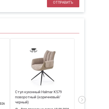
Стул кухонный Halmar K579
Стул кухонный H
поворотный (коричневый/
(черный/черный)
черный)
2026
Дата прихода на 