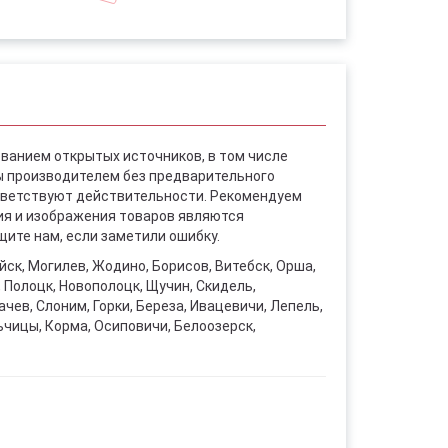
ованием открытых источников, в том числе
ы производителем без предварительного
ответствуют действительности. Рекомендуем
ния и изображения товаров являются
ите нам, если заметили ошибку.
уйск, Могилев, Жодино, Борисов, Витебск, Орша,
, Полоцк, Новополоцк, Щучин, Скидель,
чев, Слоним, Горки, Береза, Ивацевичи, Лепель,
ьчицы, Корма, Осиповичи, Белоозерск,