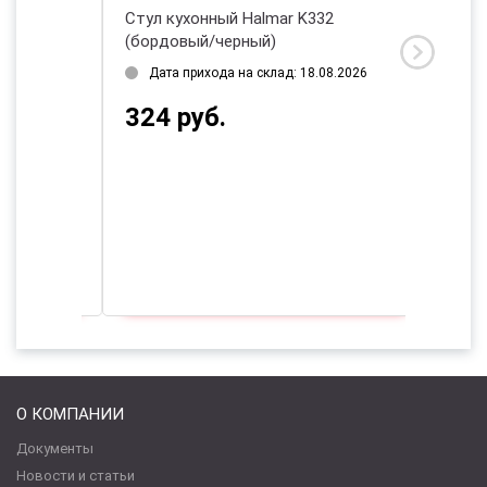
(темно-
Стул кухонный Halmar K332
Стул ку
(бордовый/черный)
(черны
2026
Дата прихода на склад: 18.08.2026
Нет в
324 руб.
396 
О КОМПАНИИ
Документы
Новости и статьи