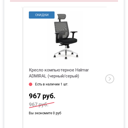
СКИДКИ
r
Кресло компьютерное Halmar
Кресло
ADMIRAL (черный/серый)
RELAX 
2026
Есть в наличии 1 шт.
Есть 
967 руб.
579 
967 руб.
Вы экономите 0 руб