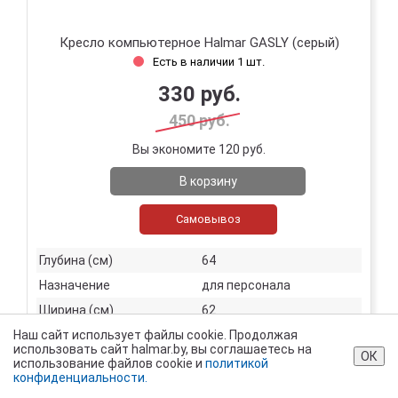
Кресло компьютерное Halmar GASLY (серый)
Есть в наличии 1 шт.
330 руб.
450 руб.
Вы экономите 120 руб.
В корзину
Самовывоз
Глубина (см)
64
Назначение
для персонала
Ширина (см)
62
Наш сайт использует файлы cookie. Продолжая
Высота спинки (см)
80-92
использовать сайт halmar.by, вы соглашаетесь на
ОК
Высота сидения (см)
46-58
использование файлов cookie и
политикой
конфиденциальности.
Материал сидения
экокожа