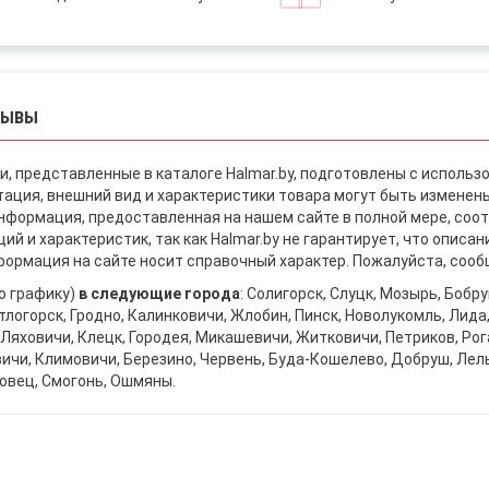
ЗЫВЫ
и, представленные в каталоге Halmar.by, подготовлены с использ
ация, внешний вид и характеристики товара могут быть изменен
информация, предоставленная на нашем сайте в полной мере, со
й и характеристик, так как Halmar.by не гарантирует, что описа
ормация на сайте носит справочный характер. Пожалуйста, сообщ
о графику)
в следующие города
: Солигорск, Слуцк, Мозырь, Бобр
тлогорск, Гродно, Калинковичи, Жлобин, Пинск, Новолукомль, Лида
Ляховичи, Клецк, Городея, Микашевичи, Житковичи, Петриков, Рога
вичи, Климовичи, Березино, Червень, Буда-Кошелево, Добруш, Лел
овец, Смогонь, Ошмяны.