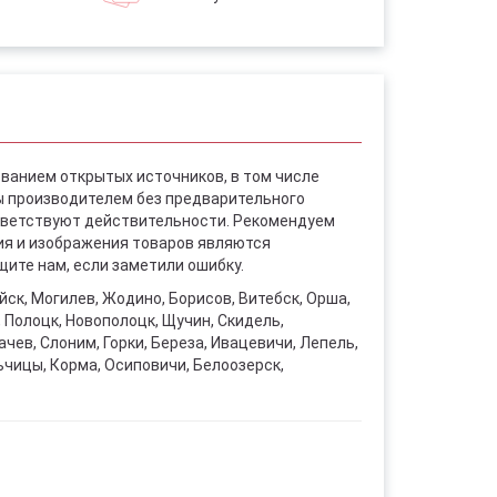
ованием открытых источников, в том числе
ы производителем без предварительного
ответствуют действительности. Рекомендуем
ния и изображения товаров являются
ите нам, если заметили ошибку.
уйск, Могилев, Жодино, Борисов, Витебск, Орша,
, Полоцк, Новополоцк, Щучин, Скидель,
чев, Слоним, Горки, Береза, Ивацевичи, Лепель,
ьчицы, Корма, Осиповичи, Белоозерск,