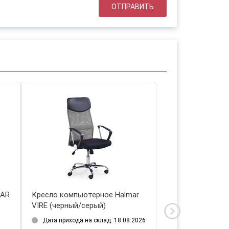
MAR
Кресло компьютерное Halmar
Кресло компьют
VIRE (черный/серый)
SATURN (белый)
Дата прихода на склад: 18.08.2026
Дата прихода на 