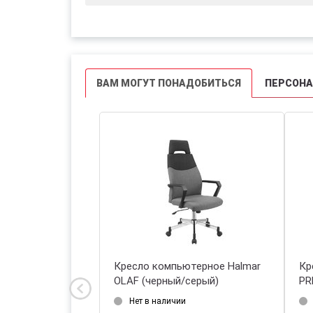
ВАМ МОГУТ ПОНАДОБИТЬСЯ
ПЕРСОН
ютерное Halmar
Кресло компьютерное Halmar
Кр
/черный)
OLAF (черный/серый)
PR
на склад: 18.08.2026
Нет в наличии