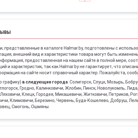
ЗЫВЫ
и, представленные в каталоге Halmar.by, подготовлены с использ
ация, внешний вид и характеристики товара могут быть изменен
информация, предоставленная на нашем сайте в полной мере, со
й и характеристик, так как Halmar.by не гарантирует, что описа
ормация на сайте носит справочный характер. Пожалуйста, сообщ
о графику)
в следующие города
: Солигорск, Слуцк, Мозырь, Бобр
тлогорск, Гродно, Калинковичи, Жлобин, Пинск, Новолукомль, Лида
Ляховичи, Клецк, Городея, Микашевичи, Житковичи, Петриков, Рога
вичи, Климовичи, Березино, Червень, Буда-Кошелево, Добруш, Лел
овец, Смогонь, Ошмяны.