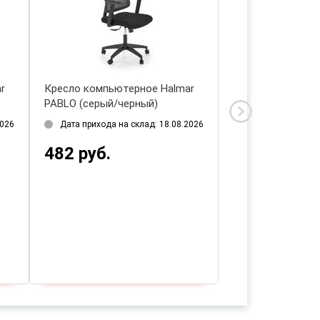
r
Кресло компьютерное Halmar
Кресло компьют
PABLO (серый/черный)
CARLOS (бежевы
2026
Дата прихода на склад: 18.08.2026
Дата прихода на 
482 руб.
789 руб.