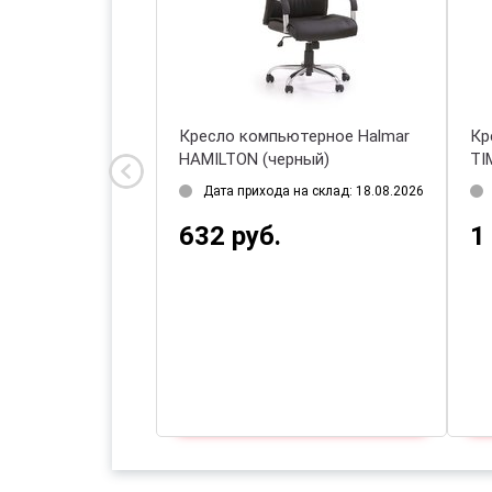
ютерное Halmar
Кресло компьютерное Halmar
Кр
азноцветный)
HAMILTON (черный)
TI
на склад: 18.08.2026
Дата прихода на склад: 18.08.2026
632 руб.
1