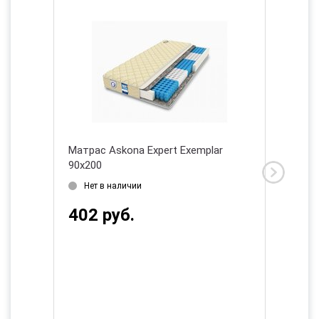
ion
Матрас Askona Expert Exemplar
Матрас 
90х200
180х20
Нет в наличии
Нет в
402 руб.
639 