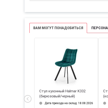
ВАМ МОГУТ ПОНАДОБИТЬСЯ
ПЕРСОН
 Halmar K566
Стул кухонный Halmar K332
Ст
(бирюзовый/черный)
(к
на склад: 18.08.2026
Дата прихода на склад: 18.08.2026