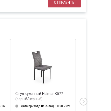
Стул кухонный Halmar K577
Стул кухонный H
(серый/черный)
(темно-синий/че
2026
Дата прихода на склад: 18.08.2026
Дата прихода на 