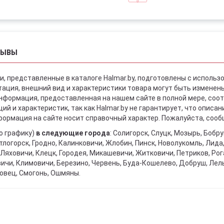
ЗЫВЫ
и, представленные в каталоге Halmar.by, подготовлены с использ
ация, внешний вид и характеристики товара могут быть изменен
информация, предоставленная на нашем сайте в полной мере, со
й и характеристик, так как Halmar.by не гарантирует, что описа
ормация на сайте носит справочный характер. Пожалуйста, сообщ
о графику)
в следующие города
: Солигорск, Слуцк, Мозырь, Бобр
тлогорск, Гродно, Калинковичи, Жлобин, Пинск, Новолукомль, Лида
Ляховичи, Клецк, Городея, Микашевичи, Житковичи, Петриков, Рога
вичи, Климовичи, Березино, Червень, Буда-Кошелево, Добруш, Лел
овец, Смогонь, Ошмяны.