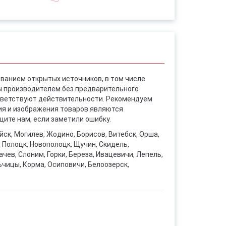
ованием открытых источников, в том числе
ы производителем без предварительного
ответствуют действительности. Рекомендуем
ния и изображения товаров являются
ите нам, если заметили ошибку.
уйск, Могилев, Жодино, Борисов, Витебск, Орша,
, Полоцк, Новополоцк, Щучин, Скидель,
чев, Слоним, Горки, Береза, Ивацевичи, Лепель,
ьчицы, Корма, Осиповичи, Белоозерск,