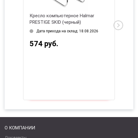
ar TONY
Кресло компьютерное Halmar
Кресло
PRESTIGE SKID (черный)
HAMLET
2026
Дата прихода на склад: 18.08.2026
Дата 
574 руб.
912 
О КОМПАНИИ
Документы