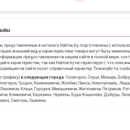
ЗЫВЫ
и, представленные в каталоге Halmar.by, подготовлены с использ
ация, внешний вид и характеристики товара могут быть изменен
информация, предоставленная на нашем сайте в полной мере, со
й и характеристик, так как Halmar.by не гарантирует, что описа
ормация на сайте носит справочный характер. Пожалуйста, сообщ
о графику)
в следующие города
: Солигорск, Слуцк, Мозырь, Бобр
тлогорск, Гродно, Калинковичи, Жлобин, Пинск, Новолукомль, Лида
Ляховичи, Клецк, Городея, Микашевичи, Житковичи, Петриков, Рога
вичи, Климовичи, Березино, Червень, Буда-Кошелево, Добруш, Лел
овец, Смогонь, Ошмяны.