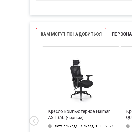
ВАМ МОГУТ ПОНАДОБИТЬСЯ
ПЕРСОН
омпьютерное Halmar
Кресло компьютерное Halmar
 (розово-белый)
DINGO (серый/черный)
ихода на склад: 18.08.2026
Дата прихода на склад: 18.08.2026