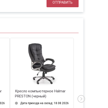
Halmar
Кресло компьютерное Halmar
Кресло ком
VIRE (белый)
VESUVIO (ч
18.08.2026
Дата прихода на склад: 18.08.2026
Дата прихо