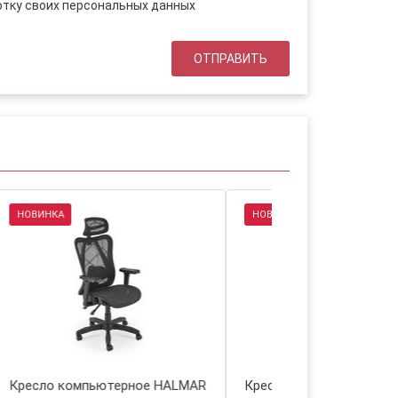
отку своих персональных данных
НОВИНКА
НОВИНКА
r
Кресло компьютерное HALMAR
Кресло компьют