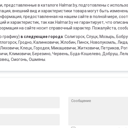
и, представленные в каталоге Halmar.by, подготовлены с использ
ация, внешний вид и характеристики товара могут быть изменен
информация, предоставленная на нашем сайте в полной мере, со
й и характеристик, так как Halmar.by не гарантирует, что описа
ормация на сайте носит справочный характер. Пожалуйста, сообщ
о графику)
в следующие города
: Солигорск, Слуцк, Мозырь, Бобр
тлогорск, Гродно, Калинковичи, Жлобин, Пинск, Новолукомль, Лида
Ляховичи, Клецк, Городея, Микашевичи, Житковичи, Петриков, Рога
вичи, Климовичи, Березино, Червень, Буда-Кошелево, Добруш, Лел
овец, Смогонь, Ошмяны.