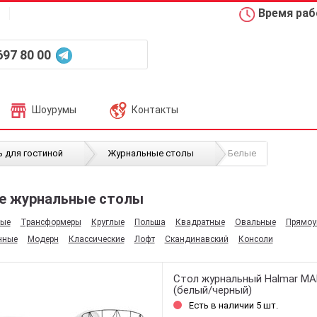
Время рабо
697 80 00
Шоурумы
Контакты
 для гостиной
Журнальные столы
Белые
е журнальные столы
ные
Трансформеры
Круглые
Польша
Квадратные
Овальные
Прямоу
нные
Модерн
Классические
Лофт
Скандинавский
Консоли
Стол журнальный Halmar MA
(белый/черный)
Есть в наличии 5 шт.