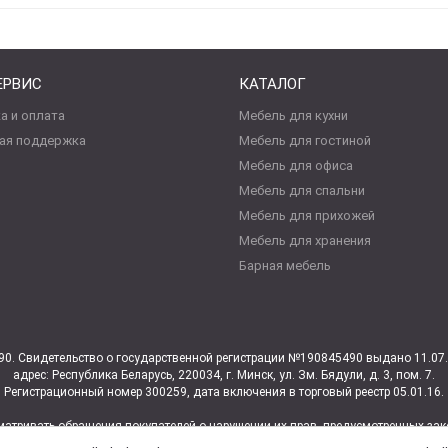
ЕРВИС
КАТАЛОГ
а и оплата
Мебель для кухни
ая поддержка
Мебель для гостиной
Мебель для офиса
Мебель для спальни
Мебель для прихожей
Мебель для хранения
Барная мебель
0. Свидетельство о государственной регистрации №190845490 выдано 11.0
адрес: Республика Беларусь, 220034, г. Минск, ул. Зм. Бядули, д. 3, пом. 7.
Регистрационный номер 300259, дата включения в торговый реестр 05.01.16.
атривать обращения покупателей о нарушении их прав, предусмотренных зако
щая магазином ул. Зм.Бядули, 3 Ковалева Юлия Владимировна +375 (29) 69