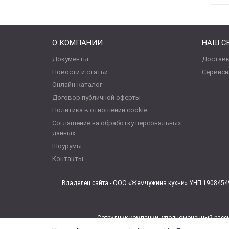
О КОМПАНИИ
НАШ С
Документы
Доставк
Новости и статьи
Сервисн
Онлайн-каталог
Договор публичной оферты
Политика в отношении cookie
Соглашение на обработку персональных
данных
Шоурумы
Контакты
Владелец сайта - ООО «Жемчужина кухни» УНП 19084549
Сотрудник компании, уполномоченный рассм
заведую