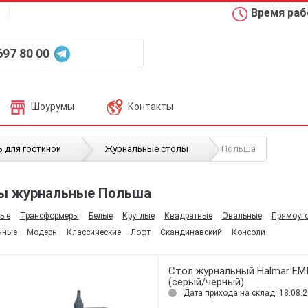
Время рабо
697 80 00
Шоурумы
Контакты
 для гостиной
Журнальные столы
Польша
ы журнальные Польша
ные
Трансформеры
Белые
Круглые
Квадратные
Овальные
Прямоуг
нные
Модерн
Классические
Лофт
Скандинавский
Консоли
Стол журнальный Halmar EM
(серый/черный)
Дата прихода на склад: 18.08.