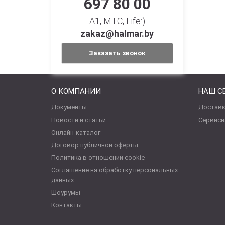
697 80 00
A1, МТС, Life:)
zakaz@halmar.by
Заказать звонок
О КОМПАНИИ
НАШ С
Документы
Доставк
Новости и статьи
Сервисн
Онлайн-каталог
Договор публичной оферты
Политика в отношении cookie
Соглашение на обработку персональных
данных
Шоурумы
Контакты