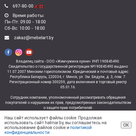
697-80-00
Время работы:
Пн-Пт: 09:00 - 18:00
Сб-Вс: 10:00 - 18:00
zakaz@mebelart.by
Владелец сайта - ООО «Жемчужина кухни» УНП 190845490.
Свидетельство о государственной регистрации №190845490 выдано
11.07.2007 Минским горисполкомом. Юридический и почтовый адрес:
Республика Беларусь, 220034, г. Минск, ул. Зм. Бядули, д. 3, пом. 7.
Регистрационный номер 300259, дата включения в торговый реестр
05.01.16.
Сотрудник компании, уполномоченный рассматривать обращения
покупателей о нарушении их прав, предусмотренных законодательством
о защите прав потребителей:
заведующая магазином ул. Зм.Бядули, 3 Ковалева Юлия
Наш сайт использует файлы cookie. Продолжая
Владимировна +375 (29) 697-06-06.
использовать сайт halmar.by, вы соглашаетесь на
Контакты отдела торговли и услуг администрации Партизанского района
ОК
использование файлов cookie и
политикой
г. Минска для рассмотрения обращений покупателей — тел. +375 (17)
конфиденциальности.
373-74-56, +375 (17) 360-10-94.